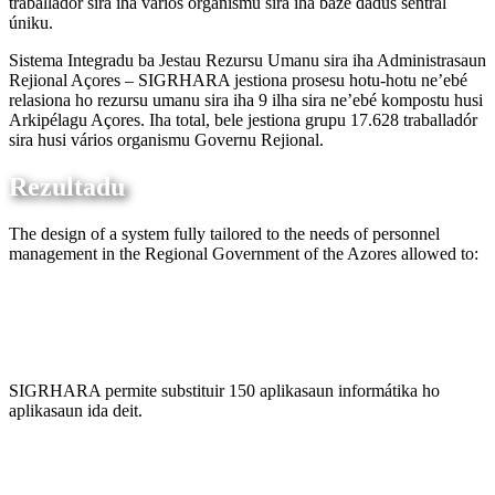
traballadór sira iha vários organismu sira iha baze dadus sentrál
úniku.
Sistema Integradu ba Jestau Rezursu Umanu sira iha Administrasaun
Rejional Açores – SIGRHARA jestiona prosesu hotu-hotu ne’ebé
relasiona ho rezursu umanu sira iha 9 ilha sira ne’ebé kompostu husi
Arkipélagu Açores. Iha total, bele jestiona grupu 17.628 traballadór
sira husi vários organismu Governu Rejional.
Rezultadu
The design of a system fully tailored to the needs of personnel
management in the Regional Government of the Azores allowed to:
SIGRHARA permite substituir 150 aplikasaun informátika ho
aplikasaun ida deit.