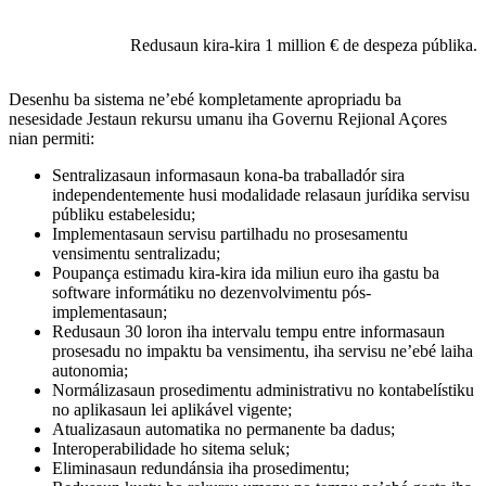
Redusaun kira-kira 1 million € de despeza públika.
Desenhu ba sistema ne’ebé kompletamente apropriadu ba
nesesidade Jestaun rekursu umanu iha Governu Rejional Açores
nian permiti:
Sentralizasaun informasaun kona-ba traballadór sira
independentemente husi modalidade relasaun jurídika servisu
públiku estabelesidu;
Implementasaun servisu partilhadu no prosesamentu
vensimentu sentralizadu;
Poupança estimadu kira-kira ida miliun euro iha gastu ba
software informátiku no dezenvolvimentu pós-
implementasaun;
Redusaun 30 loron iha intervalu tempu entre informasaun
prosesadu no impaktu ba vensimentu, iha servisu ne’ebé laiha
autonomia;
Normálizasaun prosedimentu administrativu no kontabelístiku
no aplikasaun lei aplikável vigente;
Atualizasaun automatika no permanente ba dadus;
Interoperabilidade ho sitema seluk;
Eliminasaun redundánsia iha prosedimentu;