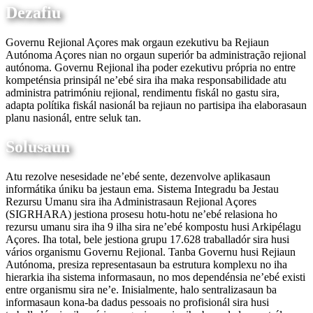
Dezafiu
Governu Rejional Açores mak orgaun ezekutivu ba Rejiaun
Autónoma Açores nian no orgaun superiór ba administração rejional
autónoma. Governu Rejional iha poder ezekutivu própria no entre
kompeténsia prinsipál ne’ebé sira iha maka responsabilidade atu
administra patrimóniu rejional, rendimentu fiskál no gastu sira,
adapta polítika fiskál nasionál ba rejiaun no partisipa iha elaborasaun
planu nasionál, entre seluk tan.
Solusaun
Atu rezolve nesesidade ne’ebé sente, dezenvolve aplikasaun
informátika úniku ba jestaun ema. Sistema Integradu ba Jestau
Rezursu Umanu sira iha Administrasaun Rejional Açores
(SIGRHARA) jestiona prosesu hotu-hotu ne’ebé relasiona ho
rezursu umanu sira iha 9 ilha sira ne’ebé kompostu husi Arkipélagu
Açores. Iha total, bele jestiona grupu 17.628 traballadór sira husi
vários organismu Governu Rejional. Tanba Governu husi Rejiaun
Autónoma, presiza representasaun ba estrutura komplexu no iha
hierarkia iha sistema informasaun, no mos dependénsia ne’ebé existi
entre organismu sira ne’e. Inisialmente, halo sentralizasaun ba
informasaun kona-ba dadus pessoais no profisionál sira husi