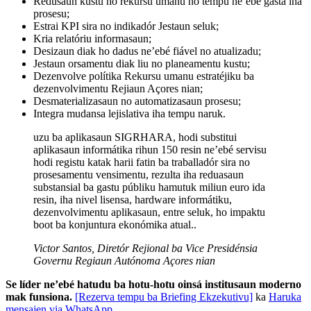
Redusaun kustu ho rekursu umanu no tempu ne’ebé gasta iha
prosesu;
Estrai KPI sira no indikadór Jestaun seluk;
Kria relatóriu informasaun;
Desizaun diak ho dadus ne’ebé fiável no atualizadu;
Jestaun orsamentu diak liu no planeamentu kustu;
Dezenvolve polítika Rekursu umanu estratéjiku ba
dezenvolvimentu Rejiaun Açores nian;
Desmaterializasaun no automatizasaun prosesu;
Integra mudansa lejislativa iha tempu naruk.
uzu ba aplikasaun SIGRHARA, hodi substitui
aplikasaun informátika rihun 150 resin ne’ebé servisu
hodi registu katak harii fatin ba traballadór sira no
prosesamentu vensimentu, rezulta iha reduasaun
substansial ba gastu públiku hamutuk miliun euro ida
resin, iha nivel lisensa, hardware informátiku,
dezenvolvimentu aplikasaun, entre seluk, ho impaktu
boot ba konjuntura ekonómika atual..
Victor Santos, Diretór Rejional ba Vice Presidénsia
Governu Regiaun Autónoma Açores nian
Se líder ne’ebé hatudu ba hotu-hotu oinsá institusaun moderno
mak funsiona.
[Rezerva tempu ba Briefing Ekzekutivu]
ka
Haruka
mensajen via WhatsApp.