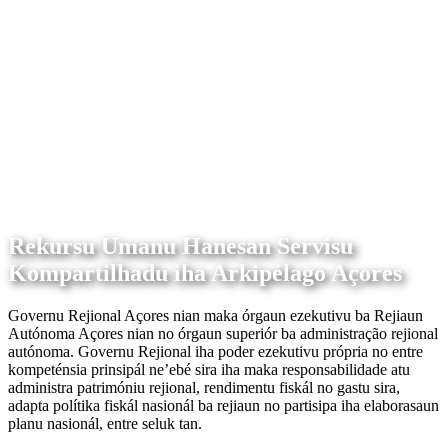
Rekursu Umanu Hanesan Servisu
Kompartilhadu iha Arkipélago Açores
Governu Rejional Açores nian maka órgaun ezekutivu ba Rejiaun
Autónoma Açores nian no órgaun superiór ba administração rejional
autónoma. Governu Rejional iha poder ezekutivu própria no entre
kompeténsia prinsipál ne’ebé sira iha maka responsabilidade atu
administra patrimóniu rejional, rendimentu fiskál no gastu sira,
adapta polítika fiskál nasionál ba rejiaun no partisipa iha elaborasaun
planu nasionál, entre seluk tan.