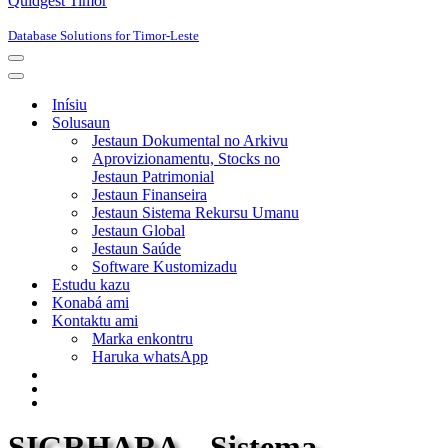
Quidgest Timor
Database Solutions for Timor-Leste
Navigation
Menu
Navigation
Menu
Inísiu
Solusaun
Jestaun Dokumental no Arkivu
Aprovizionamentu, Stocks no
Jestaun Patrimonial
Jestaun Finanseira
Jestaun Sistema Rekursu Umanu
Jestaun Global
Jestaun Saúde
Software Kustomizadu
Estudu kazu
Konabá ami
Kontaktu ami
Marka enkontru
Haruka whatsApp
SIGRHARA – Sistema